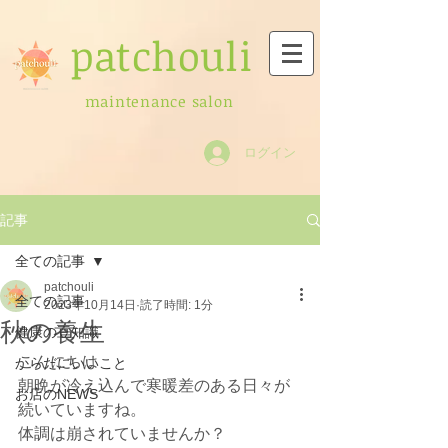
patchouli
maintenance salon
ログイン
記事
全ての記事
patchouli
全ての記事
2023年10月14日
読了時間: 1分
秋の養生
健康の豆知識
こんにちは
からだにいいこと
朝晩が冷え込んで寒暖差のある日々が
お店のNEWS
続いていますね。
体調は崩されていませんか？ 